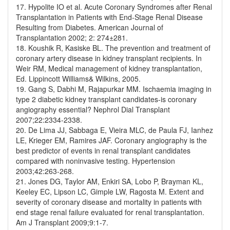
17. Hypolite IO et al. Acute Coronary Syndromes after Renal
Transplantation in Patients with End-Stage Renal Disease
Resulting from Diabetes. American Journal of
Transplantation 2002; 2: 274±281.
18. Koushik R, Kasiske BL. The prevention and treatment of
coronary artery disease in kidney transplant recipients. In
Weir RM, Medical management of kidney transplantation,
Ed. Lippincott Williams& Wilkins, 2005.
19. Gang S, Dabhi M, Rajapurkar MM. Ischaemia imaging in
type 2 diabetic kidney transplant candidates-is coronary
angiography essential? Nephrol Dial Transplant
2007;22:2334-2338.
20. De Lima JJ, Sabbaga E, Vieira MLC, de Paula FJ, Ianhez
LE, Krieger EM, Ramires JAF. Coronary angiography is the
best predictor of events in renal transplant candidates
compared with noninvasive testing. Hypertension
2003;42:263-268.
21. Jones DG, Taylor AM, Enkiri SA, Lobo P, Brayman KL,
Keeley EC, Lipson LC, Gimple LW, Ragosta M. Extent and
severity of coronary disease and mortality in patients with
end stage renal failure evaluated for renal transplantation.
Am J Transplant 2009;9:1-7.