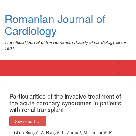
Romanian Journal of
Cardiology
The official journal of the Romanian Society of Cardiology since
1991.
Toggl
navig
Particularities of the invasive treatment of
the acute coronary syndromes in patients
with renal transplant
Download PDF
Cristina Bucşa¹, A. Bucşa², L. Zarma², M. Croitoru², P.