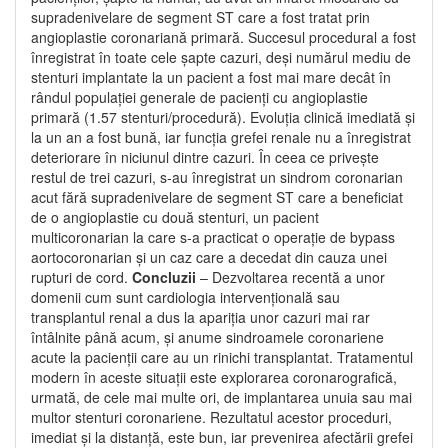
supradenivelare de segment ST care a fost tratat prin
angioplastie coronariană primară. Succesul procedural a fost
înregistrat în toate cele șapte cazuri, deși numărul mediu de
stenturi implantate la un pacient a fost mai mare decât în
rândul populației generale de pacienți cu angioplastie
primară (1.57 stenturi/procedură). Evoluția clinică imediată și
la un an a fost bună, iar funcția grefei renale nu a înregistrat
deteriorare în niciunul dintre cazuri. În ceea ce privește
restul de trei cazuri, s-au înregistrat un sindrom coronarian
acut fără supradenivelare de segment ST care a beneficiat
de o angioplastie cu două stenturi, un pacient
multicoronarian la care s-a practicat o operație de bypass
aortocoronarian și un caz care a decedat din cauza unei
rupturi de cord.
Concluzii
– Dezvoltarea recentă a unor
domenii cum sunt cardiologia intervențională sau
transplantul renal a dus la apariția unor cazuri mai rar
întâlnite până acum, și anume sindroamele coronariene
acute la pacienții care au un rinichi transplantat. Tratamentul
modern în aceste situații este explorarea coronarografică,
urmată, de cele mai multe ori, de implantarea unuia sau mai
multor stenturi coronariene. Rezultatul acestor proceduri,
imediat și la distanță, este bun, iar prevenirea afectării grefei