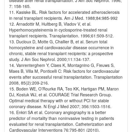
disease after renal transplantation. J Am Soc Nephrol. 1996;
7: 158-165.
11. Kasiske BL. Risk factors for accelerated atherosclerosis
in renal transplant recipients. Am J Med. 1988;84:985-992
12. Arnadottir M, Hultberg B, Vladov V, et al.
Hyperhomocysteinemia in cyclosporine-treated renal
transplant recipients. Transplantation. 1996;61:509-512.
13. Ducloux D, Motte G, Challier B, et al. Serum total
homocysteine and cardiovascular disease occurrence in
chronic, stable renal transplant recipients: a prospective
study. J Am Soc Nephrol. 2000;11:134-137.
14. Vanrenterghem Y, Claes K, Montagnino G, Fieuws S,
Maes B, Villa M, Ponticelli C: Risk factors for cardiovascular
events after successful renal transplantation. Transplantation
2008, 85(2):209-216.
15. Boden WE, O’Rourke RA, Teo KK, Hartigan PM, Maron
DJ, Kostuk WJ, et al. COURAGE Trial Research Group.
Optimal medical therapy with or without PCI for stable
coronary disease. N Engl J Med 2007; 356:1503-1516.
16. Enkiri SA et al. Coronary angiography is a better
predictor of mortality than noninvasive testing in patients
evaluated for renal transplantation. Catheterization and
Cardiovascular Interventions 76:795-801 (2010).