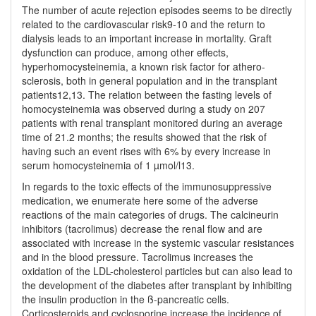
The number of acute rejection episodes seems to be directly
related to the cardiovascular risk9-10 and the return to
dialysis leads to an important increase in mor­ta­­lity. Graft
dysfunction can produce, among other effec­ts,
hyperhomocysteinemia, a known risk factor for athe­ro­
sclerosis, both in general population and in the trans­plant
patients12,13. The relation between the fasting levels of
homocysteinemia was observed during a study on 207
patients with renal transplant monitored during an average
time of 21.2 months; the results showed that the risk of
having such an event rises with 6% by every increase in
serum homocysteinemia of 1 µmol/l13.
In regards to the toxic effects of the immunosuppressive
medication, we enumerate here some of the adverse
reactions of the main categories of drugs. The calcineurin
inhibitors (tacrolimus) decrease the renal flow and are
associated with increase in the systemic vascular resistances
and in the blood pressure. Tacrolimus increases the
oxidation of the LDL-cholesterol particles but can also lead to
the development of the diabetes after transplant by inhibiting
the insulin production in the ß-pancreatic cells.
Corticosteroids and cyclosporine increase the incidence of