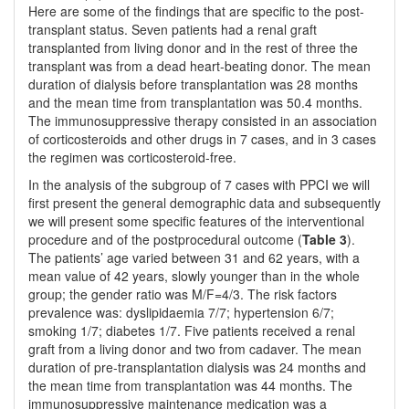
Here are some of the findings that are specific to the post-
transplant status. Seven patients had a renal graft
transplanted from living donor and in the rest of three the
transplant was from a dead heart-beating donor. The mean
duration of dialysis before transplantation was 28 months
and the mean time from transplantation was 50.4 months.
The immunosuppressive therapy consisted in an association
of corticosteroids and other drugs in 7 cases, and in 3 cases
the regimen was corticosteroid-free.
In the analysis of the subgroup of 7 cases with PPCI we will
first present the general demographic data and subsequently
we will present some specific features of the interventional
procedure and of the postprocedural outcome (
Table 3
).
The patients’ age varied between 31 and 62 years, with a
mean value of 42 years, slowly younger than in the whole
group; the gender ratio was M/F=4/3. The risk factors
prevalence was: dyslipidaemia 7/7; hypertension 6/7;
smoking 1/7; diabetes 1/7. Five patients received a renal
graft from a living donor and two from cadaver. The mean
duration of pre-transplantation dialysis was 24 months and
the mean time from transplantation was 44 months. The
immunosuppressive maintenance medication was a