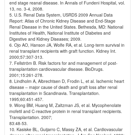
end stage reanal disease. In Annals of Fundeni Hospital, vol.
13, no. 3-4, 2008.
5. U.S. Renal Data System, USRDS 2009 Annual Data
Report: Atlas of Chronic Kidney Disease and End-Stage
Renal Disease in the United States. Bethesda, MD: National
Institutes of Health, National Institute of Diabetes and
Digestive and Kidney Diseases; 2009.
6. Ojo AO, Hanson JA, Wolfe RA, et al. Long-term survival in
renal tran­s­plant recipients with graft function. Kidney Int.
2000;57:307-313.
7. Fellström B. Risk factors for and management of post-
transplantation cardiovascular disease. BioDrugs.
2001;15:261-278.
8. Lindholm A, Albrechtsen D, Frodin L, et al. Ischemic heart
disease – major cause of death and graft loss after renal
transplantation in Scandinavia. Transplantation.
1995;60:451-457.
9. Wong BM, Huang M, Zaltzman JS, et al. Mycophenolate
mofetil and C-reactive protein in renal transplant recipients.
Transplantation. 2007;
83:48-53.
10. Kasiske BL, Guijarro C, Massy ZA, et al. Cardiovascular