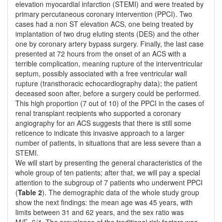
elevation myocardial infarction (STEMI) and were treated by
primary percutaneous coronary intervention (PPCI). Two
cases had a non ST elevation ACS, one being treated by
implantation of two drug eluting stents (DES) and the other
one by coronary artery bypass surgery. Finally, the last case
presented at 72 hours from the onset of an ACS with a
terrible complication, meaning rupture of the interventricular
septum, possibly associated with a free ventricular wall
rupture (transthoracic echocardiography data); the patient
deceased soon after, before a surgery could be performed.
This high proportion (7 out of 10) of the PPCI in the cases of
renal transplant recipients who supported a coronary
angiography for an ACS suggests that there is still some
reticence to indicate this invasive approach to a larger
number of patients, in situations that are less severe than a
STEMI.
We will start by presenting the general characteristics of the
whole group of ten patients; after that, we will pay a special
attention to the subgroup of 7 patients who underwent PPCI
(
Table 2
). The demographic data of the whole study group
show the next findings: the mean age was 45 years, with
limits between 31 and 62 years, and the sex ratio was