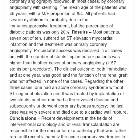
coronary angiography followed, in most cases, by coronary
angioplasty with stenting. The mean age of the patients was
45 years, with a M/F proportion of 6/4. All patients had
severe dyslipidemia, probably due to the
immunosuppressive treatment, but the percentage of
diabetic patients was only 20%.
Results
– Most patients,
seven out of ten, suffered an ST elevation myocardial
infarction and the treatment was primary coronary
angioplasty. Procedural success was declared in all cases
but with the number of stents implanted per patients was
higher than in other cases of primary angioplasty (1.57
stents per procedure). The clinical outcome, both immediate
and at one year, was good and the function of the renal graft
was not affected in none of the cases. Regarding the other
three cases: one had an acute coronary syndrome without
ST-segment elevation and it was treated by implantation of
two stents; another one had a three-vessel disease and
subsequently underwent coronary bypass surgery; the last
case was very severe and died due to a cardiac wall rupture.
Conclusions
– Recent developments in the fields of
interventional cardiology and of renal transplantation are
responsible for the encounter of a pathology that was rather
rare until recently, namely the acute coronary syndromes in