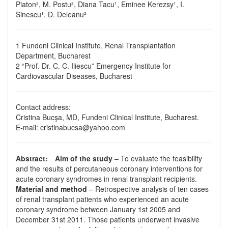
Platon², M. Postu², Diana Tacu¹, Eminee Kerezsy¹, I.
Sinescu¹, D. Deleanu²
1 Fundeni Clinical Institute, Renal Transplantation
Department, Bucharest
2 “Prof. Dr. C. C. Iliescu” Emergency Institute for
Cardiovascular Diseases, Bucharest
Contact address:
Cristina Bucşa, MD, Fundeni Clinical Institute, Bucharest.
E-mail: cristinabucsa@yahoo.com
Abstract: Aim of the study
– To evaluate the feasibility
and the results of percutaneous coronary interventions for
acute coronary syndromes in renal transplant recipients.
Material and method
– Retrospective analysis of ten cases
of renal transplant patients who experienced an acute
coronary syndrome between January 1st 2005 and
December 31st 2011. Those patients underwent invasive