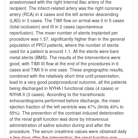
anastomosed with the right internal iliac artery of the
recipient. The infarct-related artery was the right coronary
artery (RCA) in 4 cases and the left anterior descending
(LAD) in 3 cases. The TIMI flow on arrival was 0 in 5 cases
(total occlusion) and III in 2 cases (spontaneous
reperfusion). The mean number of stents implanted per
procedure was 1.57, significantly higher than in the general
population of PPCI patients, where the number of stents
used for a patient is around 1.1. All the stents were bare
metal stents (BMS). The results of the interventions were
good, with TIMI III flow at the end of the procedures in 6
cases and TIMI II in one case. These angiographic results,
combined with the relatively short time until presentation,
lead to a very good postprocedural outcome, all the patients
being discharged in NYHA I functional class (4 cases) or
NYHA II (3 cases). According to the transthoracic
echocardiograms performed before discharge, the mean
ejection fraction of the left ventricle was 47% (limits 40% to
55%). The prevention of the contrast-induced deterioration
of the renal graft function was done by intravenous
administration of saline solution during and after the
procedure. The serum creatinine values were obtained daily
a few days after the intervention; the renal function was