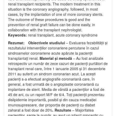
renal transplant recipients. The modern treatment in this
situation is the coronary angiography, followed, in most
cases, by the implantation of one of more coronary stents.
The outcome of these procedures is good and the
prevention of renal graft failure can be done easily, in
collaboration with the transplant nephrologist.
Keywords:
renal transplant, acute coronary syndrome
Rezumat: Obiectivele studiului
– Evaluarea fezabilității și
rezultatului intervențiilor coronariene percutane în cazul
sindroamelor coronariene acute apărute la pacienții
transplantați renal.
Material și metodă
– Au fost analizate
retrospectiv un număr de zece cazuri de pacienți purtători de
transplant renal care, între 1 ianuarie 2005 și 31 decembrie
2011 au suferit un sindrom coronarian acut. La acești
pacienți s-a efectuat angiografie coronariană care, în
general, a fost urmată de o angioplastie coronariană cu
implantare de stent. Media de vârstă a pacienților a fost de
45 de ani, cu un raport M/F de 6/4. Toți pacienții prezentau
dislipidemie importantă, posibil și din cauza medicației
imunosupresoare, dar proporția de pacienți cu diabet
zaharat a fost doar de 20%.
Rezultate
– Majoritatea
pacienților, șapte la număr, au avut un infarct miocardic cu