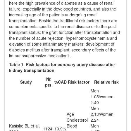
here the high prevalence of diabetes as a cause of renal
failure, especially in the developed cou­ntries, and also the
increasing age of the patients under­going renal
transplantation. Beside the traditional risk factors there are
some elements specific to the renal disease or to the post-
transplant status: the graft function after transplantation and
the number of acute rejection; hyperhomocysteinemia and
elevation of some inflammatory markers; development of
diabetes mellitus after transplant; secondary effects of the
im­munosuppressive medication1.
Table 1. Risk factors for coronary artery disease after
kidney transplantation
Nr.
Study
%CAD
Risk factor
Relative risk
pts.
Men
1.05/women
1.40
Men
Age
2.13/women
Cholesterol
2.24
Kasiske BL et al,
Blood
Men
1124
10.9%