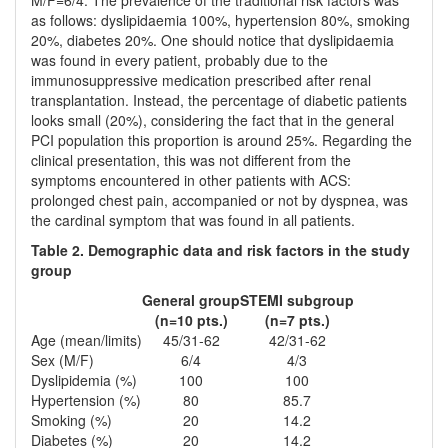
M/F=6/4. The prevalence of the traditional risk factors was
as follows: dyslipidaemia 100%, hypertension 80%, smoking
20%, diabetes 20%. One should notice that dyslipidaemia
was found in every patient, probably due to the
immunosuppressive medication prescribed after renal
transplantation. Instead, the percentage of diabetic patients
looks small (20%), considering the fact that in the general
PCI population this proportion is around 25%. Regarding the
clinical presentation, this was not different from the
symptoms encountered in other patients with ACS:
prolonged chest pain, accompanied or not by dyspnea, was
the cardinal symptom that was found in all patients.
Table 2. Demographic data and risk factors in the study
group
General group
STEMI subgroup
(n=10 pts.)
(n=7 pts.)
Age (mean/limits)
45/31-62
42/31-62
Sex (M/F)
6/4
4/3
Dyslipidemia (%)
100
100
Hypertension (%)
80
85.7
Smoking (%)
20
14.2
Diabetes (%)
20
14.2