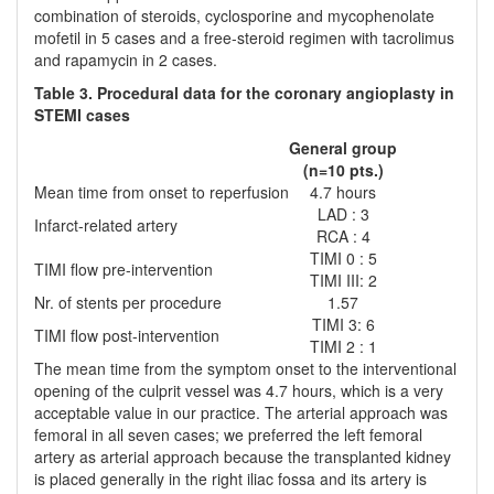
combination of steroids, cyclosporine and mycophenolate
mofetil in 5 cases and a free-steroid regimen with tacrolimus
and rapamycin in 2 cases.
Table 3. Procedural data for the coronary angioplasty in
STEMI cases
General group
(n=10 pts.)
Mean time from onset to reperfusion
4.7 hours
LAD : 3
Infarct-related artery
RCA : 4
TIMI 0 : 5
TIMI flow pre-intervention
TIMI III: 2
Nr. of stents per procedure
1.57
TIMI 3: 6
TIMI flow post-intervention
TIMI 2 : 1
The mean time from the symptom onset to the interventional
opening of the culprit vessel was 4.7 hours, which is a very
acceptable value in our practice. The arterial approach was
femoral in all seven cases; we preferred the left femoral
artery as arterial approach because the transplanted kidney
is placed generally in the right iliac fossa and its artery is