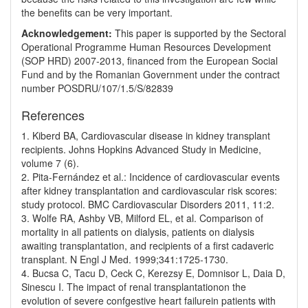
the benefits can be very important.
Acknowledgement:
This paper is supported by the Sectoral
Operational Programme Human Resources Development
(SOP HRD) 2007-2013, financed from the European Social
Fund and by the Romanian Government under the contract
number POSDRU/107/1.5/S/82839
References
1. Kiberd BA, Cardiovascular disease in kidney transplant
recipients. Johns Hopkins Advanced Study in Medicine,
volume 7 (6).
2. Pita-Fernández et al.: Incidence of cardiovascular events
after kidney transplantation and cardiovascular risk scores:
study protocol. BMC Cardiovascular Disorders 2011, 11:2.
3. Wolfe RA, Ashby VB, Milford EL, et al. Comparison of
mortality in all patients on dialysis, patients on dialysis
awaiting transplantation, and recipients of a first cadaveric
transplant. N Engl J Med. 1999;341:1725-1730.
4. Bucsa C, Tacu D, Ceck C, Kerezsy E, Domnisor L, Daia D,
Sinescu I. The impact of renal transplantationon the
evolution of severe confgestive heart failurein patients with