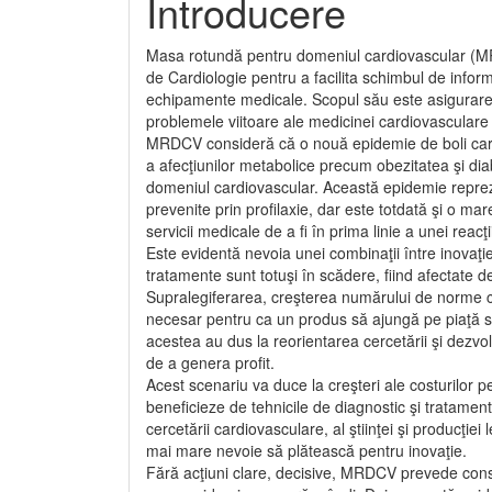
Introducere
Masa rotundă pentru domeniul cardiovascular (MR
de Cardiologie pentru a facilita schimbul de informa
echipamente medicale. Scopul său este asigurarea
problemele viitoare ale medicinei cardiovasculare ş
MRDCV consideră că o nouă epidemie de boli car­d
a afecţiunilor metabolice precum obe­zitatea şi diab
domeniul cardiovascular. Această epidemie reprezi
prevenite prin profilaxie, dar este totdată şi o ma
servicii medicale de a fi în prima linie a unei reac
Este evidentă nevoia unei combinaţii între inovaţie
tratamente sunt totuşi în scădere, fiind afectate d
Supralegiferarea, creşterea numărului de norme ce
necesar pentru ca un produs să ajungă pe piaţă sun
acestea au dus la reorientarea cercetării şi dezvol
de a genera profit.
Acest scenariu va duce la creşteri ale costurilor 
beneficieze de tehnicile de diagnostic şi tratament
cercetării cardiovasculare, al ştiinţei şi producţ
mai mare nevoie să plătească pentru inovaţie.
Fără acţiuni clare, decisive, MRDCV prevede cons