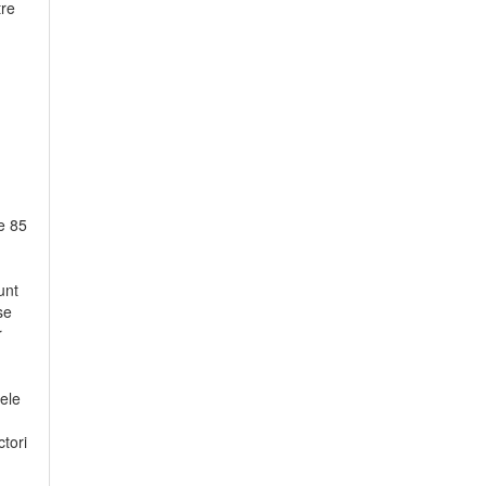
tre
e 85
unt
se
r
cele
ctori