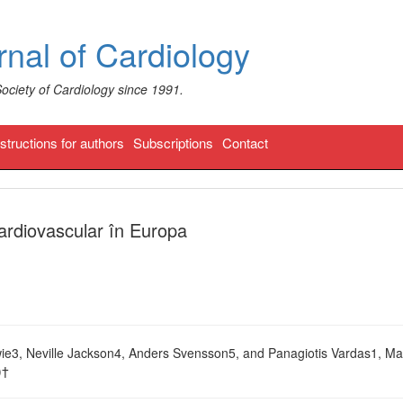
nal of Cardiology
Society of Cardiology since 1991.
nstructions for authors
Subscriptions
Contact
cardiovascular în Europa
ie3, Neville Jackson4, Anders Svensson5, and Panagiotis Vardas1, M
)†