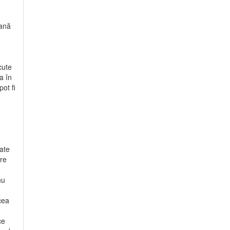
eană
cute
a în
ot fi
oate
are
nu
cea
ce