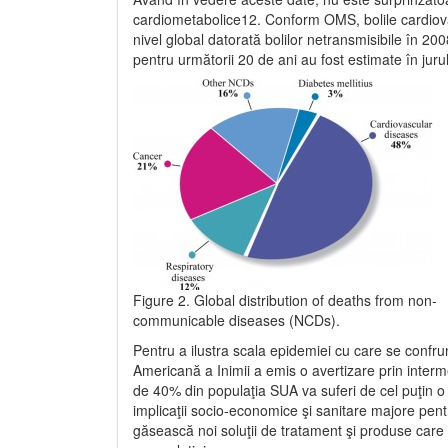
cardiometabolice12. Conform OMS, bolile cardiova
nivel global datorată bolilor netransmisibile în 20
pentru următorii 20 de ani au fost estimate în juru
Figure 2. Global distribution of deaths from non-
communicable diseases (NCDs).
Pentru a ilustra scala epidemiei cu care se confru
Americană a Inimii a emis o avertizare prin interme
de 40% din populaţia SUA va suferi de cel puţin o
implicaţii socio-economice şi sanitare majore pen
găsească noi soluţii de tratament şi produse care s