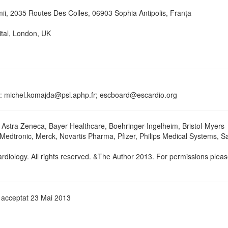
ii, 2035 Routes Des Colles, 06903 Sophia Antipolis, Franța
tal, London, UK
: michel.komajda@psl.aphp.fr; escboard@escardio.org
Astra Zeneca, Bayer Healthcare, Boehringer-Ingelheim, Bristol-Myers
edtronic, Merck, Novartis Pharma, Pfizer, Philips Medical Systems, Sa
rdiology. All rights reserved. &The Author 2013. For permissions plea
; acceptat 23 Mai 2013