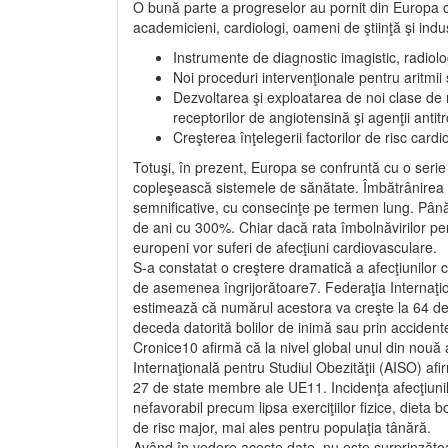
O bună parte a progreselor au pornit din Europa ca r
academicieni, cardiologi, oameni de ştiinţă şi indu
Instrumente de diagnostic imagistic, radiolo
Noi proceduri intervenţionale pentru aritmii 
Dezvoltarea şi exploatarea de noi clase de 
receptorilor de angiotensină şi agenţii antitr
Creşterea înţelegerii factorilor de risc cardi
Totuşi, în prezent, Europa se confruntă cu o seri
copleşească sistemele de sănătate. Îmbătrânirea 
semnificative, cu consecinţe pe termen lung. Până
de ani cu 300%. Chiar dacă rata îmbolnăvirilor p
europeni vor suferi de afecţiuni cardiovasculare.
S-a constatat o creştere dramatică a afecţiunilor 
de asemenea îngrijorătoare7. Federaţia Internaţio
estimează că numărul acestora va creşte la 64 de 
deceda datorită bolilor de inimă sau prin acciden
Cronice10 afirmă că la nivel global unul din nouă 
Internaţională pentru Studiul Obezităţii (AISO) afi
27 de state membre ale UE11. Incidenţa afecţiunilo
nefavorabil precum lipsa exerciţiilor fizice, dieta 
de risc major, mai ales pentru populaţia tânără.
Având în vedere aceste date, nu este surprinzătoare