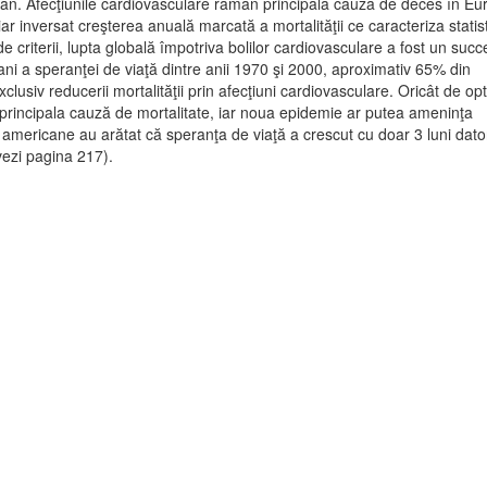
 €/an. Afecţiunile cardiovasculare rămân principala cauză de deces în Eu
iar inversat creşterea anuală marcată a mortalităţii ce caracteriza statist
e criterii, lupta globală împotriva bolilor cardiovasculare a fost un succ
ani a speranţei de viaţă dintre anii 1970 şi 2000, aproximativ 65% din
lusiv reducerii mortalităţii prin afecţiuni cardiovasculare. Oricât de opt
n principala cauză de mortalitate, iar noua epidemie ar putea ameninţa
 americane au arătat că speranţa de viaţă a crescut cu doar 3 luni dato
ezi pagina 217).