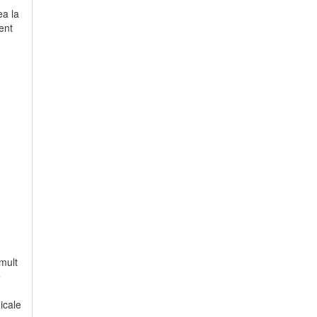
ea la
ent
 mult
e
icale