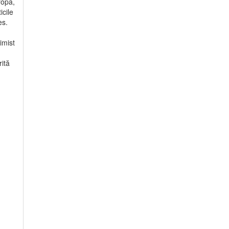
ropa,
icile
es.
imist
rită