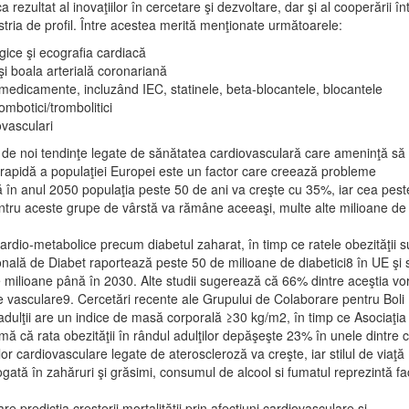
ezultat al inovaţiilor în cercetare şi dezvoltare, dar şi al cooperării în
stria de profil. Între acestea merită menţionate următoarele:
gice şi ecografia cardiacă
şi boala arterială coronariană
medicamente, incluzând IEC, statinele, beta-blocantele, blocantele
ombotici/trombolitici
ovasculari
e de noi tendinţe legate de sănătatea cardiovasculară care ameninţă să
rapidă a populaţiei Europei este un factor care creează probleme
 în anul 2050 populaţia peste 50 de ani va creşte cu 35%, iar cea pest
entru aceste grupe de vârstă va rămâne aceeaşi, multe alte milioane de
cardio-metabolice precum diabetul zaharat, în timp ce ratele obezităţii s
nală de Diabet raportează peste 50 de milioane de diabetici8 în UE şi 
milioane până în 2030. Alte studii sugerează că 66% dintre aceştia vo
te vasculare9. Cercetări recente ale Grupului de Colaborare pentru Boli
adulţii are un indice de masă corporală ≥30 kg/m2, în timp ce Asociaţia
rmă că rata obezităţii în rândul adulţilor depăşeşte 23% în unele dintre 
r cardiovasculare legate de ateroscleroză va creşte, iar stilul de viaţă
bogată în zahăruri şi grăsimi, consumul de alcool si fumatul reprezintă fa
 predicţia creşterii mortalităţii prin afecţiuni cardiovasculare şi