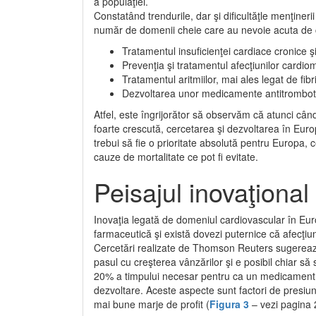
a populaţiei.
Constatând trendurile, dar şi dificultăţle menţinerii
număr de domenii cheie care au nevoie acuta de c
Tratamentul insuficienţei cardiace cronice şi
Prevenţia şi tratamentul afecţiunilor cardio
Tratamentul aritmiilor, mai ales legat de fib
Dezvoltarea unor medicamente antitrombotic
Atfel, este îngrijorător să observăm că atunci cân
foarte crescută, cercetarea şi dezvoltarea în Eur
trebui să fie o prioritate absolută pentru Europa, 
cauze de mortalitate ce pot fi evitate.
Peisajul inovaţional
Inovaţia legată de domeniul cardiovascular în Euro
farmaceutică şi există dovezi puterni­ce că afecţiu
Cercetări realizate de Thomson Reuters sugerează c
pa­sul cu creşterea vânzărilor şi e posibil chiar s
20% a timpului necesar pentru ca un medica­ment n
dezvoltare. Aceste aspecte sunt fac­tori de presiun
mai bune marje de profit (
Figura 3
– vezi pagina 