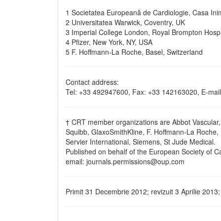
1 Societatea Europeană de Cardiologie, Casa Inim
2 Universitatea Warwick, Coventry, UK
3 Imperial College London, Royal Brompton Hospi
4 Pfizer, New York, NY, USA
5 F. Hoffmann-La Roche, Basel, Switzerland
Contact address:
Tel: +33 492947600, Fax: +33 142163020, E-mail
† CRT member organizations are Abbot Vascular, 
Squibb, GlaxoSmithKline, F. Hoffmann-La Roche, M
Servier International, Siemens, St Jude Medical.
Published on behalf of the European Society of Ca
email: journals.permissions@oup.com
Primit 31 Decembrie 2012; revizuit 3 Aprilie 2013