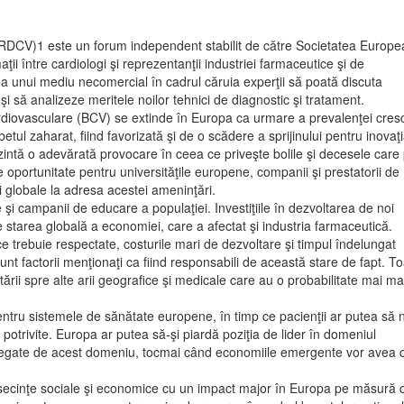
DCV)1 este un forum independent stabilit de către Societatea Europ
ţii între cardiologi şi reprezentanţii industriei farmaceutice şi de
 unui mediu necomercial în cadrul căruia experţii să poată discuta
i să analizeze meritele noilor tehnici de diagnostic şi tratament.
io­vasculare (BCV) se extinde în Europa ca urmare a pre­valenţei cres
etul zaharat, fiind favorizată şi de o scădere a sprijinului pentru inovaţi
ntă o adevărată provocare în ceea ce priveşte bolile şi decesele care p
re oportunitate pentru universităţile europene, companii şi prestatorii de
ţii globale la adresa acestei ameninţări.
 şi campanii de educare a populaţiei. Investiţiile în dezvoltarea de noi
e starea globală a economiei, care a afectat şi industria farmaceutică.
 trebuie respectate, costurile mari de dezvoltare şi timpul îndelungat
t factorii menţionaţi ca fiind responsabili de această stare de fapt. T
tării spre alte arii geografice şi medicale care au o probabilitate mai m
pentru sistemele de sănătate europene, în timp ce pacienţii ar putea să 
 potrivite. Europa ar putea să-şi piardă poziţia de lider în domeniul
iei legate de acest domeniu, tocmai când economiile emergente vor avea 
e­cinţe sociale şi economice cu un impact major în Europa pe măsură 