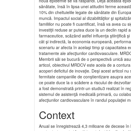
noua epidemie se va răspândi. Deja această epid
sănătate, însă în lipsa unei atitudini ferme aceast
10% din cheltuielile legate de sănătate din Europa
muncă. Impactul social al dizabilităţilor şi spitaliz
familiilor nu poate fi cuantificat, însă va avea 
investiţii reduse ar putea duce la un declin rapid a
farmaceutice, scăzând astfel influenţa ştiinţifică ş
cât şi indirectă, la economia europeană, performan
scenariu ar afecta în acelaşi timp şi capacitatea e
tratamente ale afecţiuni­lor cardiovasculare. MRDC
Membrii săi se bucură de o perspectivă unică asupr
articol, obiectivul MRDCV este acela de a contura p
acoperi deficitul de inovaţie. Deşi acest articol n
fermitate campaniile de conştientizare asupra aces
ce poate duce la o scădere a riscului de dezvoltare
a fost demonstrată printr-un studiu3 reali­zat în r
sistemul de asistenţă medicală primară, cu colabor
afecţiunilor cardiovasculare în randul populaţiei 
Context
Anual se înregistrează 4,3 milioane de decese în E