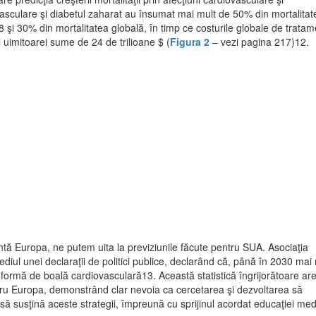
sculare şi diabetul zaharat au însumat mai mult de 50% din mortalitat
08 şi 30% din mortalitatea globală, în timp ce costurile globale de tratam
l uimitoarei sume de 24 de trilioane $ (
Figura 2
– vezi pagina 217)12.
ntă Europa, ne putem uita la previziunile făcute pentru SUA. Asociaţia
diul unei declaraţii de politici publice, declarând că, până în 2030 mai
 formă de boală cardiovasculară13. Această statistică îngrijorătoare ar
tru Europa, de­monstrând clar nevoia ca cercetarea şi dezvoltarea să
ă sus­ţină aceste strategii, împreună cu sprijinul acordat edu­caţiei med