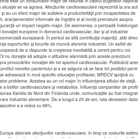
emie este un consumator major de resurse în cadrul bugetelor naţiona
ă situaţie se va agrava. Afecţiunile cardiovasculare reprezintă la ora ac
 şi au un efect major de scădere a productivităţii prin incapacitatea de
ării, aranjamentelor informale de îngrijire si al morţii premature asupra
cu siguranţă un impact negativ major. De asemenea, o perioadă îndelunga
l inovaţiei europene în domeniul cardiovascular, dar şi al industriei
i comercială europeană. În pericol se află contribuţia majoră2, atât direc
ţa exporturilor şi locurile de muncă aferente industriei. Un astfel de
uropeană de a răspunde la creşterea ine­vi­tabilă a cererii pentru noi
V nu doreşte să adopte o atitudine alarmistă prin aceste previziuni.
a provocărilor ino­vaţiei din tot spectrul cardiovascular. Publicând ace
rofilul nevoilor pacientului şi a se asigura că se face tot posibilul pent
u se adresează în mod specific educaţiei pro­filaxiei, MRDCV sprijină cu
tor probleme. Acestea au un rol major în influenţarea stilului de viaţă,
 a bolilor cardiovasculare şi metabolice. Influenţa campaniilor de profi
egiunea Karelia de Nord din Finlanda unde, comu­nicaţiile au fost integra
are industriei alimentare. De-a lungul a 25 de ani, rata deceselor dato
masculine s-a redus cu 68%.
uropa datorate afecţiunilor cardiovasculare, în timp ce cos­turile estim