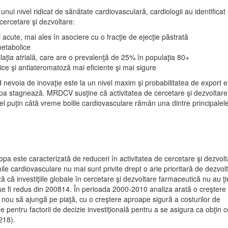
 unui nivel ridicat de sănătate cardiovasculară, cardiologii au identificat
ercetare şi dezvoltare:
 acute, mai ales în asociere cu o fracţie de ejecţie păstrată
metabolice
rilaţia atrială, care are o prevalenţă de 25% în populaţia 80+
e şi antiateromatoză mai eficiente şi mai sigure
d nevoia de inovaţie este la un nivel maxim şi probabilitatea de export e
opa stagnează. MRDCV susţine că activitatea de cercetare şi dezvoltare
cel puţin câtă vreme bolile cardiovasculare rămân una dintre principalel
pa este caracterizată de reduceri în activitatea de cercetare şi dezvol
nile cardiovasculare nu mai sunt privite drept o arie prioritară de dezvol
ă investiţiile globale în cercetare şi dezvoltare farmaceutică nu au ţi
ă se fi re­dus din 200814. În perioada 2000-2010 analiza arată o creş­tere
ou să ajungă pe piaţă, cu o creştere aproape si­gură a costurilor de
e pentru factorii de decizie investiţională pentru a se asigura ca obţin c
218).