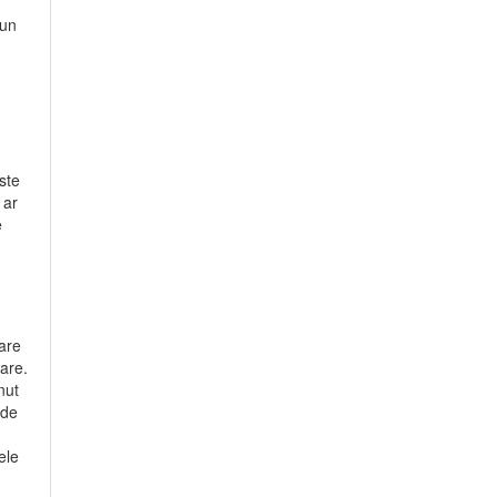
 un
ste
 ar
e
tare
tare.
nut
 de
ele