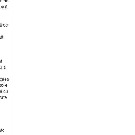
le de
tuală
tă de
tă
st
ru a
 ceea
laxie
te cu
rate
ate